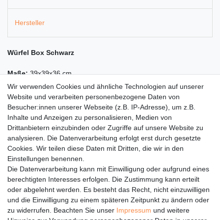
Hersteller
Würfel Box Schwarz
Maße:
39x39x36 cm
Wir verwenden Cookies und ähnliche Technologien auf unserer
Farbe:
Schwarz
Website und verarbeiten personenbezogene Daten von
Besucher:innen unserer Webseite (z.B. IP-Adresse), um z.B.
Material:
Webstoff 100% Polyester
Inhalte und Anzeigen zu personalisieren, Medien von
Drittanbietern einzubinden oder Zugriffe auf unsere Website zu
Alle Maßen sind ca. Angaben in cm. Ohne Auflage, ohne
analysieren. Die Datenverarbeitung erfolgt erst durch gesetzte
Dekoration.
Cookies. Wir teilen diese Daten mit Dritten, die wir in den
Einstellungen benennen.
Die Datenverarbeitung kann mit Einwilligung oder aufgrund eines
berechtigten Interesses erfolgen. Die Zustimmung kann erteilt
oder abgelehnt werden. Es besteht das Recht, nicht einzuwilligen
Rechtliches
und die Einwilligung zu einem späteren Zeitpunkt zu ändern oder
Service
zu widerrufen. Beachten Sie unser
Impressum
und weitere