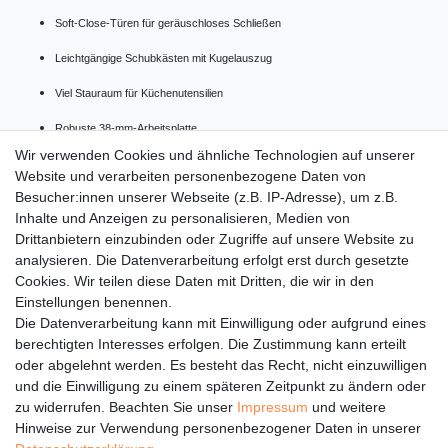
Soft-Close-Türen für geräuschloses Schließen
Leichtgängige Schubkästen mit Kugelauszug
Viel Stauraum für Küchenutensilien
Robuste 38-mm-Arbeitsplatte
Wir verwenden Cookies und ähnliche Technologien auf unserer
Ideal für Wohnungen, Häuser oder Mietobjekte
Website und verarbeiten personenbezogene Daten von
Besucher:innen unserer Webseite (z.B. IP-Adresse), um z.B.
Hinweis
Inhalte und Anzeigen zu personalisieren, Medien von
Drittanbietern einzubinden oder Zugriffe auf unsere Website zu
Elektrogeräte, Armatur, Dekoration und Zubehör gehören nicht zum
analysieren. Die Datenverarbeitung erfolgt erst durch gesetzte
Lieferumfang, sofern nicht ausdrücklich angegeben.
Cookies. Wir teilen diese Daten mit Dritten, die wir in den
Einstellungen benennen.
Die Datenverarbeitung kann mit Einwilligung oder aufgrund eines
berechtigten Interesses erfolgen. Die Zustimmung kann erteilt
oder abgelehnt werden. Es besteht das Recht, nicht einzuwilligen
Rechtliches
und die Einwilligung zu einem späteren Zeitpunkt zu ändern oder
Service
zu widerrufen. Beachten Sie unser
Impressum
und weitere
Hinweise zur Verwendung personenbezogener Daten in unserer
Unternehmen