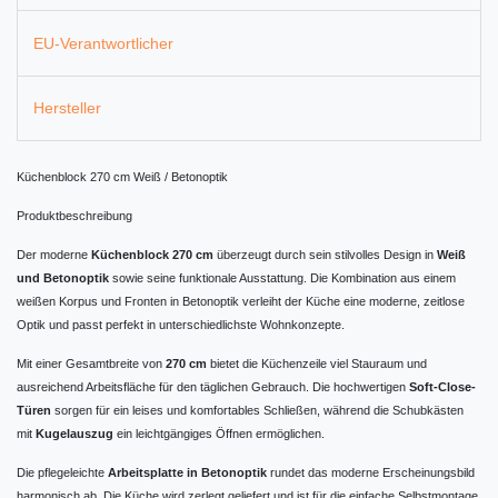
EU-Verantwortlicher
Hersteller
Küchenblock 270 cm Weiß / Betonoptik
Produktbeschreibung
Der moderne
Küchenblock 270 cm
überzeugt durch sein stilvolles Design in
Weiß
und Betonoptik
sowie seine funktionale Ausstattung. Die Kombination aus einem
weißen Korpus und Fronten in Betonoptik verleiht der Küche eine moderne, zeitlose
Optik und passt perfekt in unterschiedlichste Wohnkonzepte.
Mit einer Gesamtbreite von
270 cm
bietet die Küchenzeile viel Stauraum und
ausreichend Arbeitsfläche für den täglichen Gebrauch. Die hochwertigen
Soft-Close-
Türen
sorgen für ein leises und komfortables Schließen, während die Schubkästen
mit
Kugelauszug
ein leichtgängiges Öffnen ermöglichen.
Die pflegeleichte
Arbeitsplatte in Betonoptik
rundet das moderne Erscheinungsbild
harmonisch ab. Die Küche wird zerlegt geliefert und ist für die einfache Selbstmontage