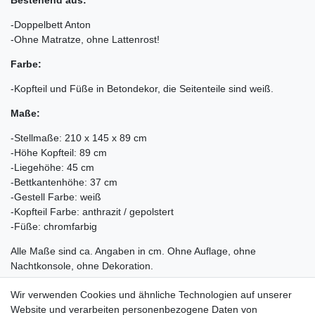
Bestehend aus:
-Doppelbett Anton
-Ohne Matratze, ohne Lattenrost!
Farbe:
-Kopfteil und Füße in Betondekor, die Seitenteile sind weiß.
Maße:
-Stellmaße: 210 x 145 x 89 cm
-Höhe Kopfteil: 89 cm
-Liegehöhe: 45 cm
-Bettkantenhöhe: 37 cm
-Gestell Farbe: weiß
-Kopfteil Farbe: anthrazit / gepolstert
-Füße: chromfarbig
Alle Maße sind ca. Angaben in cm. Ohne Auflage, ohne
Nachtkonsole, ohne Dekoration.
Bitte beachten Sie, dass die Farbe aufgrund der
Wir verwenden Cookies und ähnliche Technologien auf unserer
Beschaffenheit des Materials, des Lichteinfalls sowie der
Website und verarbeiten personenbezogene Daten von