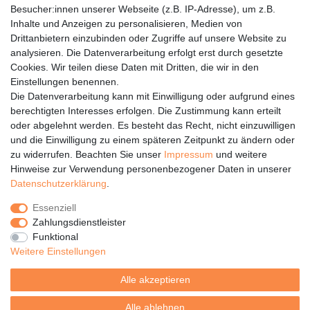
Bildschirmeinstellung etwas abweichen kann!
Besucher:innen unserer Webseite (z.B. IP-Adresse), um z.B.
Inhalte und Anzeigen zu personalisieren, Medien von
Die Lieferung erfolgt nur bis zur Bordsteinkante; die Ware wird
Drittanbietern einzubinden oder Zugriffe auf unsere Website zu
vom Fahrer der Spedition nicht in die Wohnung bzw. ins Haus
analysieren. Die Datenverarbeitung erfolgt erst durch gesetzte
transportiert.
Cookies. Wir teilen diese Daten mit Dritten, die wir in den
Einstellungen benennen.
Die Datenverarbeitung kann mit Einwilligung oder aufgrund eines
berechtigten Interesses erfolgen. Die Zustimmung kann erteilt
oder abgelehnt werden. Es besteht das Recht, nicht einzuwilligen
Rechtliches
und die Einwilligung zu einem späteren Zeitpunkt zu ändern oder
Service
zu widerrufen. Beachten Sie unser
Impressum
und weitere
Hinweise zur Verwendung personenbezogener Daten in unserer
Unternehmen
Daten­schutz­erklärung
.
Über uns
Essenziell
Karriere
Zahlungsdienstleister
Presse
Funktional
Blog
Weitere Einstellungen
Alle akzeptieren
Alle ablehnen