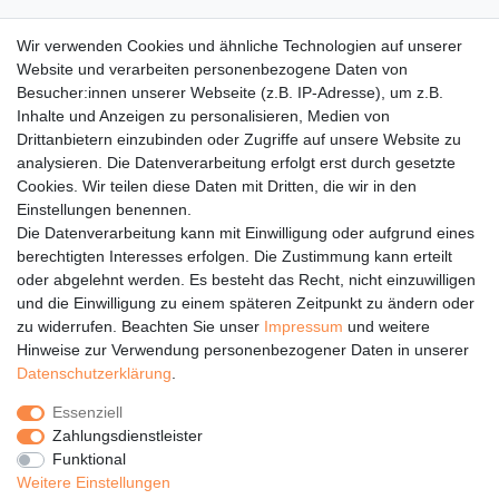
Alle Maße sind ca. Angaben in cm. Ohne Auflage, ohne
Wir verwenden Cookies und ähnliche Technologien auf unserer
Nachtkonsole, ohne Dekoration.
Website und verarbeiten personenbezogene Daten von
Die Lieferung erfolgt nur bis zur Bordsteinkante. Die Ware wird
Besucher:innen unserer Webseite (z.B. IP-Adresse), um z.B.
vom Fahrer der Spedition NICHT in die Wohnung bzw. ins Haus
Inhalte und Anzeigen zu personalisieren, Medien von
transportiert.
Drittanbietern einzubinden oder Zugriffe auf unsere Website zu
analysieren. Die Datenverarbeitung erfolgt erst durch gesetzte
Cookies. Wir teilen diese Daten mit Dritten, die wir in den
Einstellungen benennen.
Die Datenverarbeitung kann mit Einwilligung oder aufgrund eines
berechtigten Interesses erfolgen. Die Zustimmung kann erteilt
oder abgelehnt werden. Es besteht das Recht, nicht einzuwilligen
Rechtliches
und die Einwilligung zu einem späteren Zeitpunkt zu ändern oder
Service
zu widerrufen. Beachten Sie unser
Impressum
und weitere
Hinweise zur Verwendung personenbezogener Daten in unserer
Unternehmen
Daten­schutz­erklärung
.
Über uns
Essenziell
Karriere
Zahlungsdienstleister
Presse
Funktional
Blog
Weitere Einstellungen