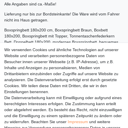
Alle Angaben sind ca.-Maße!
Lieferung nur bis zur Bordsteinkante! Die Ware wird vom Fahrer
nicht ins Haus getragen.
Boxspringbett 180x200 cm, Boxspringbett Braun, Boxbett
180x200, Boxspringbett mit Topper, Tonnentaschenfederkern
Bett, Doppelbett 180x200, modernes Boxspringbett, bequemes
Bett Schlafzimmer, Bett mit Kopfteil Braun, Luxus Boxspringbett
Wir verwenden Cookies und ähnliche Technologien auf unserer
Website und verarbeiten personenbezogene Daten von
Dieses Boxspringbett 180x200 Braun mit
Besucher:innen unserer Webseite (z.B. IP-Adresse), um z.B.
Tonnentaschenfederkern und Topper ist die perfekte Wahl für alle,
Inhalte und Anzeigen zu personalisieren, Medien von
die Wert auf Komfort, Design und Qualität legen. Verwandeln Sie
Drittanbietern einzubinden oder Zugriffe auf unsere Website zu
Ihr Schlafzimmer in eine Wohlfühloase und genießen Sie jede
analysieren. Die Datenverarbeitung erfolgt erst durch gesetzte
Nacht erholsamen Schlaf auf höchstem Niveau.
Cookies. Wir teilen diese Daten mit Dritten, die wir in den
Einstellungen benennen.
Die Datenverarbeitung kann mit Einwilligung oder aufgrund eines
berechtigten Interesses erfolgen. Die Zustimmung kann erteilt
oder abgelehnt werden. Es besteht das Recht, nicht einzuwilligen
Rechtliches
und die Einwilligung zu einem späteren Zeitpunkt zu ändern oder
Service
zu widerrufen. Beachten Sie unser
Impressum
und weitere
Hinweise zur Verwendung personenbezogener Daten in unserer