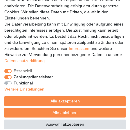
Topper und Matratze regelmäßig wenden, ca. alle 4 Wochen
analysieren. Die Datenverarbeitung erfolgt erst durch gesetzte
Topper kann zusätzlich ab und zu ausgeschüttelt werden
Cookies. Wir teilen diese Daten mit Dritten, die wir in den
Einstellungen benennen.
Die Datenverarbeitung kann mit Einwilligung oder aufgrund eines
berechtigten Interesses erfolgen. Die Zustimmung kann erteilt
oder abgelehnt werden. Es besteht das Recht, nicht einzuwilligen
Rechtliches
und die Einwilligung zu einem späteren Zeitpunkt zu ändern oder
Service
zu widerrufen. Beachten Sie unser
Impressum
und weitere
Hinweise zur Verwendung personenbezogener Daten in unserer
Unternehmen
Daten­schutz­erklärung
.
Über uns
Essenziell
Karriere
Zahlungsdienstleister
Presse
Funktional
Blog
Weitere Einstellungen
Alle akzeptieren
Alle ablehnen
© Copyright 2026 | Alle Rechte vorbehalten.
Auswahl akzeptieren