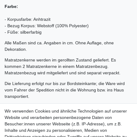
Farbe:
- Korpusfarbe: Anhtrazit
- Bezug Korpus: Webstoff (100% Polyester)
- Füße: silberfarbig
Alle Maßen sind ca. Angaben in cm. Ohne Auflage, ohne
Dekoration.
Matratzenkerne werden im gerollten Zustand geliefert. Es
kommen 2 Matratzenkerne in einem Matratzenbezug.
Matratzenbezug wird mitgeliefert und sind separat verpackt.
Die Lieferung erfolgt nur bis zur Bordsteinkante; die Ware wird
vom Fahrer der Spedition nicht in die Wohnung bzw. ins Haus
transportiert.
Speditionsversand/Sperrgut (Rücksendekosten 99 € pro Palette).
Wir verwenden Cookies und ähnliche Technologien auf unserer
Pflegehinweis: das Bett nicht sofort nach dem Aufstehen
Website und verarbeiten personenbezogene Daten von
abdecken, Nach Benutzung für gute Be-/Auslüftung sorgen,
Besucher:innen unserer Webseite (z.B. IP-Adresse), um z.B.
damit die aufgenommene - Feuchtigkeit wieder abgegeben
Inhalte und Anzeigen zu personalisieren, Medien von
werden kann. Um eine gleichmäßige Belastung zu garantieren,
Drittanbietern einzubinden oder Zugriffe auf unsere Website zu