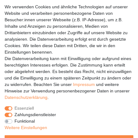
werden 2 Matratzenkerne in einen Matratzenbezug
Wir verwenden Cookies und ähnliche Technologien auf unserer
hineingeschoben. Der Matratzenbezug wird mitgeliefert und ist
Website und verarbeiten personenbezogene Daten von
separat verpackt.
Besucher:innen unserer Webseite (z.B. IP-Adresse), um z.B.
Inhalte und Anzeigen zu personalisieren, Medien von
Die Lieferung erfolgt nur bis zur Bordsteinkante. Die Ware wird
Drittanbietern einzubinden oder Zugriffe auf unsere Website zu
vom Fahrer der Spedition NICHT in die Wohnung bzw. ins Haus
analysieren. Die Datenverarbeitung erfolgt erst durch gesetzte
transportiert.
Cookies. Wir teilen diese Daten mit Dritten, die wir in den
Einstellungen benennen.
Die Datenverarbeitung kann mit Einwilligung oder aufgrund eines
berechtigten Interesses erfolgen. Die Zustimmung kann erteilt
oder abgelehnt werden. Es besteht das Recht, nicht einzuwilligen
Rechtliches
und die Einwilligung zu einem späteren Zeitpunkt zu ändern oder
Service
zu widerrufen. Beachten Sie unser
Impressum
und weitere
Hinweise zur Verwendung personenbezogener Daten in unserer
Unternehmen
Daten­schutz­erklärung
.
Über uns
Essenziell
Karriere
Zahlungsdienstleister
Presse
Funktional
Blog
Weitere Einstellungen