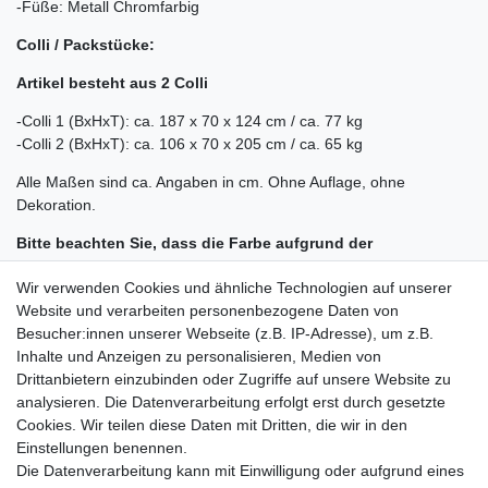
-Füße: Metall Chromfarbig
Colli / Packstücke:
Artikel besteht aus 2 Colli
-Colli 1 (BxHxT): ca. 187 x 70 x 124 cm / ca. 77 kg
-Colli 2 (BxHxT): ca. 106 x 70 x 205 cm / ca. 65 kg
Alle Maßen sind ca. Angaben in cm. Ohne Auflage, ohne
Dekoration.
Bitte beachten Sie, dass die Farbe aufgrund der
Beschaffenheit des Stoffes, des Lichteinfalls sowie der
Wir verwenden Cookies und ähnliche Technologien auf unserer
Bildschirmeinstellung etwas abweichen kann!
Website und verarbeiten personenbezogene Daten von
Die Lieferung erfolgt nur bis zur Bordsteinkante; die Ware wird
Besucher:innen unserer Webseite (z.B. IP-Adresse), um z.B.
vom Fahrer der Spedition nicht in die Wohnung bzw. ins Haus
Inhalte und Anzeigen zu personalisieren, Medien von
transportiert.
Drittanbietern einzubinden oder Zugriffe auf unsere Website zu
analysieren. Die Datenverarbeitung erfolgt erst durch gesetzte
Cookies. Wir teilen diese Daten mit Dritten, die wir in den
Einstellungen benennen.
Die Datenverarbeitung kann mit Einwilligung oder aufgrund eines