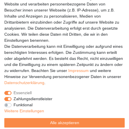
Dieses Boxspringbett in Anthrazit (90x200 cm) ist die perfekte
Website und verarbeiten personenbezogene Daten von
Kombination aus Komfort, Stabilität und Design. Ob als
Besucher:innen unserer Webseite (z.B. IP-Adresse), um z.B.
Inhalte und Anzeigen zu personalisieren, Medien von
Einzelbett oder stilvolle Ergänzung für Ihr Zuhause – mit diesem
Drittanbietern einzubinden oder Zugriffe auf unsere Website zu
Bett investieren Sie in erholsamen Schlaf und eine hochwertige
analysieren. Die Datenverarbeitung erfolgt erst durch gesetzte
Optik.
Cookies. Wir teilen diese Daten mit Dritten, die wir in den
Einstellungen benennen.
Die Datenverarbeitung kann mit Einwilligung oder aufgrund eines
berechtigten Interesses erfolgen. Die Zustimmung kann erteilt
oder abgelehnt werden. Es besteht das Recht, nicht einzuwilligen
Rechtliches
und die Einwilligung zu einem späteren Zeitpunkt zu ändern oder
Service
zu widerrufen. Beachten Sie unser
Impressum
und weitere
Hinweise zur Verwendung personenbezogener Daten in unserer
Unternehmen
Daten­schutz­erklärung
.
Über uns
Essenziell
Karriere
Zahlungsdienstleister
Presse
Funktional
Blog
Weitere Einstellungen
Alle akzeptieren