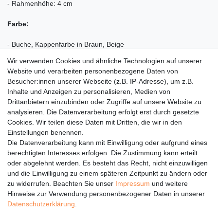
- Rahmenhöhe: 4 cm
Farbe:
- Buche, Kappenfarbe in Braun, Beige
Wir verwenden Cookies und ähnliche Technologien auf unserer
Sonstiges:
Website und verarbeiten personenbezogene Daten von
Besucher:innen unserer Webseite (z.B. IP-Adresse), um z.B.
- Lieferung erfolgt zerlegt
Inhalte und Anzeigen zu personalisieren, Medien von
- Aufbauanleitung anbei!
Drittanbietern einzubinden oder Zugriffe auf unsere Website zu
analysieren. Die Datenverarbeitung erfolgt erst durch gesetzte
MADE IN GERMANY
Cookies. Wir teilen diese Daten mit Dritten, die wir in den
Einstellungen benennen.
Die Datenverarbeitung kann mit Einwilligung oder aufgrund eines
berechtigten Interesses erfolgen. Die Zustimmung kann erteilt
oder abgelehnt werden. Es besteht das Recht, nicht einzuwilligen
Rechtliches
und die Einwilligung zu einem späteren Zeitpunkt zu ändern oder
Service
zu widerrufen. Beachten Sie unser
Impressum
und weitere
Hinweise zur Verwendung personenbezogener Daten in unserer
Unternehmen
Daten­schutz­erklärung
.
Über uns