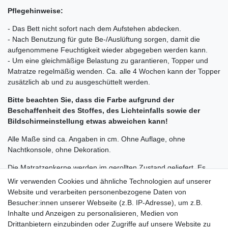
Pflegehinweise:
- Das Bett nicht sofort nach dem Aufstehen abdecken.
- Nach Benutzung für gute Be-/Auslüftung sorgen, damit die
aufgenommene Feuchtigkeit wieder abgegeben werden kann.
- Um eine gleichmäßige Belastung zu garantieren, Topper und
Matratze regelmäßig wenden. Ca. alle 4 Wochen kann der Topper
zusätzlich ab und zu ausgeschüttelt werden.
Bitte beachten Sie, dass die Farbe aufgrund der
Beschaffenheit des Stoffes, des Lichteinfalls sowie der
Bildschirmeinstellung etwas abweichen kann!
Alle Maße sind ca. Angaben in cm. Ohne Auflage, ohne
Nachtkonsole, ohne Dekoration.
Die Matratzenkerne werden im gerollten Zustand geliefert. Es
werden 2 Matratzenkerne in einen Matratzenbezug
Wir verwenden Cookies und ähnliche Technologien auf unserer
hineingeschoben. Der Matratzenbezug wird mitgeliefert und ist
Website und verarbeiten personenbezogene Daten von
separat verpackt.
Besucher:innen unserer Webseite (z.B. IP-Adresse), um z.B.
Inhalte und Anzeigen zu personalisieren, Medien von
Die Lieferung erfolgt nur bis zur Bordsteinkante. Die Ware wird
Drittanbietern einzubinden oder Zugriffe auf unsere Website zu