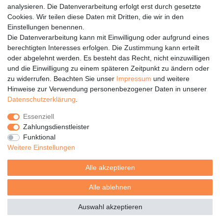
vom Fahrer der Spedition NICHT in die Wohnung bzw. ins Haus
analysieren. Die Datenverarbeitung erfolgt erst durch gesetzte
transportiert.
Cookies. Wir teilen diese Daten mit Dritten, die wir in den
Einstellungen benennen.
Die Datenverarbeitung kann mit Einwilligung oder aufgrund eines
berechtigten Interesses erfolgen. Die Zustimmung kann erteilt
oder abgelehnt werden. Es besteht das Recht, nicht einzuwilligen
Rechtliches
und die Einwilligung zu einem späteren Zeitpunkt zu ändern oder
Service
zu widerrufen. Beachten Sie unser
Impressum
und weitere
Hinweise zur Verwendung personenbezogener Daten in unserer
Unternehmen
Daten­schutz­erklärung
.
Über uns
Essenziell
Karriere
Zahlungsdienstleister
Presse
Funktional
Blog
Weitere Einstellungen
Alle akzeptieren
Alle ablehnen
© Copyright 2026 | Alle Rechte vorbehalten.
Auswahl akzeptieren