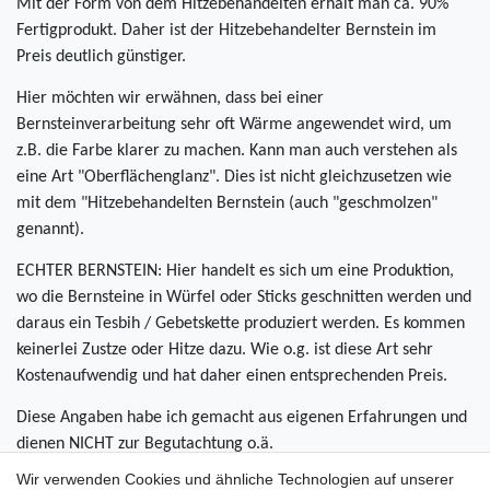
Mit der Form von dem Hitzebehandelten erhält man ca. 90%
Fertigprodukt. Daher ist der Hitzebehandelter Bernstein im
Preis deutlich günstiger.
Hier möchten wir erwähnen, dass bei einer
Bernsteinverarbeitung sehr oft Wärme angewendet wird, um
z.B. die Farbe klarer zu machen. Kann man auch verstehen als
eine Art "Oberflächenglanz". Dies ist nicht gleichzusetzen wie
mit dem "Hitzebehandelten Bernstein (auch "geschmolzen"
genannt).
ECHTER BERNSTEIN: Hier handelt es sich um eine Produktion,
wo die Bernsteine in Würfel oder Sticks geschnitten werden und
daraus ein Tesbih / Gebetskette produziert werden. Es kommen
keinerlei Zustze oder Hitze dazu. Wie o.g. ist diese Art sehr
Kostenaufwendig und hat daher einen entsprechenden Preis.
Diese Angaben habe ich gemacht aus eigenen Erfahrungen und
dienen NICHT zur Begutachtung o.ä.
Wir verwenden Cookies und ähnliche Technologien auf unserer
Alle die hier angegebenen Informationen sowie mein Artikeltext