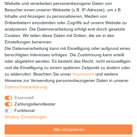
Website und verarbeiten personenbezogene Daten von
/ Beschreibung und Fotos, sind mein Eigentum. Eine nicht
Besucher:innen unserer Webseite (z.B. IP-Adresse), um z.B.
genehmigte Verwendung und das Kopieren (ganz oder
Inhalte und Anzeigen zu personalisieren, Medien von
teilweise) wird abgemahnt und zivilrechtlich verfolgt.
Drittanbietern einzubinden oder Zugriffe auf unsere Website zu
analysieren. Die Datenverarbeitung erfolgt erst durch gesetzte
Cookies. Wir teilen diese Daten mit Dritten, die wir in den
Einstellungen benennen.
Die Datenverarbeitung kann mit Einwilligung oder aufgrund eines
berechtigten Interesses erfolgen. Die Zustimmung kann erteilt
oder abgelehnt werden. Es besteht das Recht, nicht einzuwilligen
Rechtliches
und die Einwilligung zu einem späteren Zeitpunkt zu ändern oder
Service
zu widerrufen. Beachten Sie unser
Impressum
und weitere
Hinweise zur Verwendung personenbezogener Daten in unserer
Unternehmen
Daten­schutz­erklärung
.
Über uns
Essenziell
Karriere
Zahlungsdienstleister
Presse
Funktional
Blog
Weitere Einstellungen
Alle akzeptieren