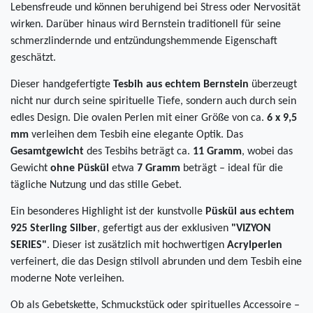
Lebensfreude und können beruhigend bei Stress oder Nervosität
wirken. Darüber hinaus wird Bernstein traditionell für seine
schmerzlindernde und entzündungshemmende Eigenschaft
geschätzt.
Dieser handgefertigte
Tesbih aus echtem Bernstein
überzeugt
nicht nur durch seine spirituelle Tiefe, sondern auch durch sein
edles Design. Die ovalen Perlen mit einer Größe von ca.
6 x 9,5
mm
verleihen dem Tesbih eine elegante Optik. Das
Gesamtgewicht
des Tesbihs beträgt ca.
11 Gramm
, wobei das
Gewicht
ohne Püskül
etwa
7 Gramm
beträgt – ideal für die
tägliche Nutzung und das stille Gebet.
Ein besonderes Highlight ist der kunstvolle
Püskül aus echtem
925 Sterling Silber
, gefertigt aus der exklusiven
"VIZYON
SERIES"
. Dieser ist zusätzlich mit hochwertigen
Acrylperlen
verfeinert, die das Design stilvoll abrunden und dem Tesbih eine
moderne Note verleihen.
Ob als Gebetskette, Schmuckstück oder spirituelles Accessoire –