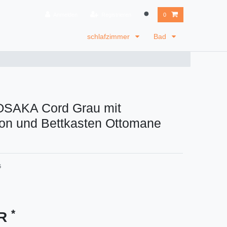
Anmelden
Registrieren
0
schlafzimmer
Bad
OSAKA Cord Grau mit
ion und Bettkasten Ottomane
6
*
UR