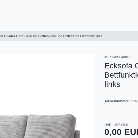
fa OSAKA Cord Grau mit Bettfunktion und Bettkasten Ottomane links
M-Punkt-GmbH
Ecksofa 
Bettfunkt
links
Artikelnummer
3176
UVP 1.999,00 €
0,00 E