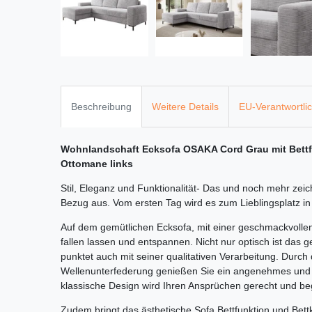
Beschreibung
Weitere Details
EU-Verantwortli
Wohnlandschaft Ecksofa OSAKA Cord Grau mit Bettfu
Ottomane links
Stil, Eleganz und Funktionalität- Das und noch mehr ze
Bezug aus. Vom ersten Tag wird es zum Lieblingsplatz i
Auf dem gemütlichen Ecksofa, mit einer geschmackvollen
fallen lassen und entspannen. Nicht nur optisch ist das 
punktet auch mit seiner qualitativen Verarbeitung. Durc
Wellenunterfederung genießen Sie ein angenehmes und v
klassische Design wird Ihren Ansprüchen gerecht und beg
Zudem bringt das ästhetische Sofa Bettfunktion und Bett