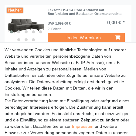
Neuheit
Ecksofa OSAKA Cord Anthrazit mit
Bettfunktion und Bettkasten Ottomane rechts
0,00 € *
UVP 1.999,00 €
2
Palette
In den Warenkorb
*
inkl. ges. MwSt.
zzgl.
Versandkosten
Wir verwenden Cookies und ähnliche Technologien auf unserer
Website und verarbeiten personenbezogene Daten von
Neuheit
Ecksofa OSAKA Cord Grau mit Bettfunktion
Besucher:innen unserer Webseite (z.B. IP-Adresse), um z.B.
und Bettkasten Ottomane links
Inhalte und Anzeigen zu personalisieren, Medien von
0,00 € *
UVP 1.999,00 €
Drittanbietern einzubinden oder Zugriffe auf unsere Website zu
2
Palette
analysieren. Die Datenverarbeitung erfolgt erst durch gesetzte
Cookies. Wir teilen diese Daten mit Dritten, die wir in den
In den Warenkorb
Einstellungen benennen.
*
inkl. ges. MwSt.
zzgl.
Versandkosten
Die Datenverarbeitung kann mit Einwilligung oder aufgrund eines
berechtigten Interesses erfolgen. Die Zustimmung kann erteilt
oder abgelehnt werden. Es besteht das Recht, nicht einzuwilligen
Rechtliches
und die Einwilligung zu einem späteren Zeitpunkt zu ändern oder
Service
zu widerrufen. Beachten Sie unser
Impressum
und weitere
Hinweise zur Verwendung personenbezogener Daten in unserer
Unternehmen